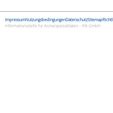
Impressum
Nutzungsbedingungen
Datenschutz
Sitemap
Richtl
Informationsstelle für Arzneispezialitäten – IFA GmbH